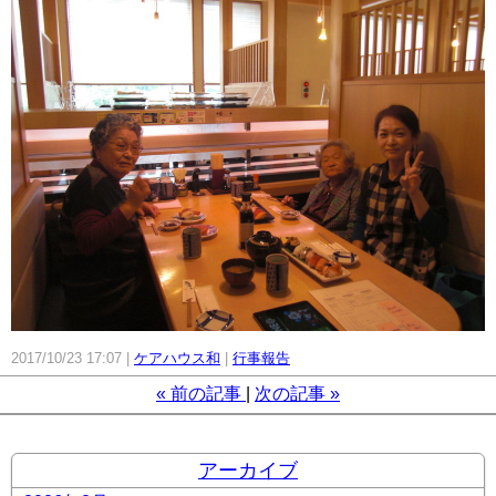
2017/10/23 17:07
ケアハウス和
行事報告
«
前の記事
次の記事
»
アーカイブ